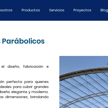
osotros
Productos
Servicios
Proyectos
Blo
 Parábolicos
l diseño, fabricación e
ión perfecta para quienes
 Ideales para cubrir grandes
diseño elegante y moderno.
sas dimensiones, brindando