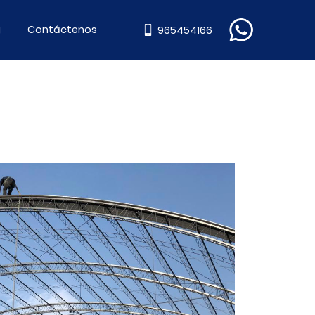
g
Contáctenos
965454166